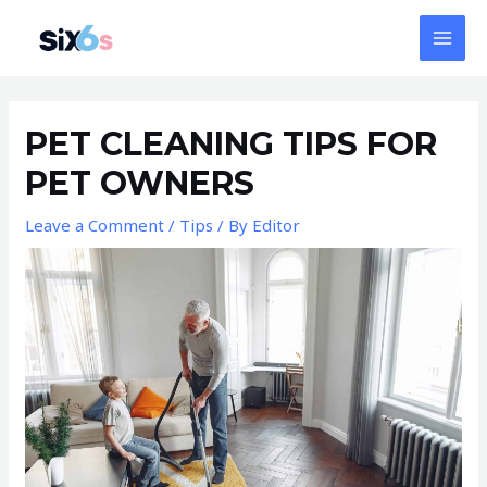
Skip
MAI
to
MEN
content
Post
navigation
PET CLEANING TIPS FOR
PET OWNERS
Leave a Comment
/
Tips
/ By
Editor