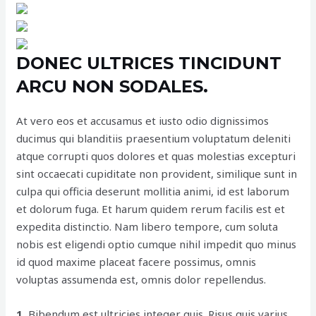
DONEC ULTRICES TINCIDUNT
ARCU NON SODALES.
At vero eos et accusamus et iusto odio dignissimos
ducimus qui blanditiis praesentium voluptatum deleniti
atque corrupti quos dolores et quas molestias excepturi
sint occaecati cupiditate non provident, similique sunt in
culpa qui officia deserunt mollitia animi, id est laborum
et dolorum fuga. Et harum quidem rerum facilis est et
expedita distinctio. Nam libero tempore, cum soluta
nobis est eligendi optio cumque nihil impedit quo minus
id quod maxime placeat facere possimus, omnis
voluptas assumenda est, omnis dolor repellendus.
1.
Bibendum est ultricies integer quis. Risus quis varius