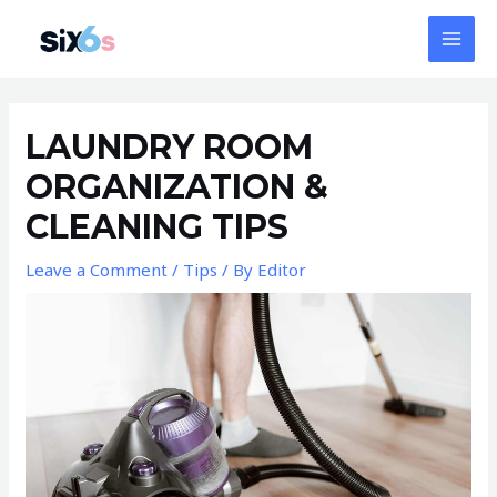
Skip
MAI
to
MEN
content
Post
navigation
LAUNDRY ROOM
ORGANIZATION &
CLEANING TIPS
Leave a Comment
/
Tips
/ By
Editor