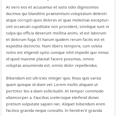
At vero eos et accusamus et iusto odio dignissimos
ducimus qui blanditiis praesentium voluptatum deleniti
atque corrupti quos dolores et quas molestias excepturi
sint occaecati cupiditate non provident, similique sunt in
culpa qui officia deserunt mollitia animi, id est laborum
et dolorum fuga. Et harum quidem rerum facilis est et
expedita distinctio. Nam libero tempore, cum soluta
nobis est eligendi optio cumque nihil impedit quo minus
id quod maxime placeat facere possimus, omnis
voluptas assumenda est, omnis dolor repellendus.
Bibendum est ultricies integer quis. Risus quis varius
quam quisque id diam vel. Lorem mollis aliquam ut
porttitor leo a diam sollicitudin. At tempor commodo
ullamcorper a. Faucibus scelerisque eleifend donec
pretium vulputate sapien nec. Aliquet bibendum enim
facilisis gravida neque convallis. In hendrerit gravida