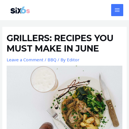
Skip
MAI
to
MEN
content
Post
navigation
GRILLERS: RECIPES YOU
MUST MAKE IN JUNE
Leave a Comment
/
BBQ
/ By
Editor